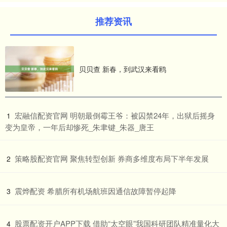
推荐资讯
贝贝查 新春，到武汉来看鸥
​宏融信配资官网 明朝最倒霉王爷：被囚禁24年，出狱后摇身
1
变为皇帝，一年后却惨死_朱聿键_朱器_唐王
​策略股配资官网 聚焦转型创新 券商多维度布局下半年发展
2
​震烨配资 希腊所有机场航班因通信故障暂停起降
3
​股票配资开户APP下载 借助“太空眼”我国科研团队精准量化大
4