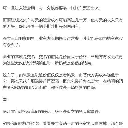
可一旦进入运营期，每一分钱都要靠一张张车票卖出来。
而丽江观光火车每天的运营成本可能高达几十万，但每天的收入只有
两万块，好比开着一辆劳斯莱斯去跑网约车。
在大王山的案例里，业主方长期拖欠运营费，其实也是因为地主家没
有余粮了。
商业的本质是交易，交易的前提是价值大于价格，当地方财政无法再
为这些无效供给持续输血时，断奶就是必然的结局。
说白了，如果景区轨道价值仅仅是看风景，而替代方案成本远低于
它，那么无论车厢涂装得再漂亮，概念包装得多么宏大，在精明的消
费者和残酷的现金流面前，都不过是一场昂贵的自嗨。
03
丽江雪山观光火车们的停运，绝不是孤立的黑天鹅事件。
如果我们把视野拉宽，看看去年轰动一时的张家界大庸古城，那个砸