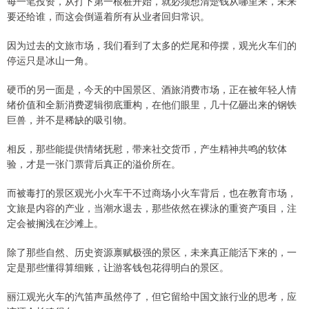
每一笔投资，从打下第一根桩开始，就必须想清楚钱从哪里来，未来
要还给谁，而这会倒逼着所有从业者回归常识。
因为过去的文旅市场，我们看到了太多的烂尾和停摆，观光火车们的
停运只是冰山一角。
硬币的另一面是，今天的中国景区、酒旅消费市场，正在被年轻人情
绪价值和全新消费逻辑彻底重构，在他们眼里，几十亿砸出来的钢铁
巨兽，并不是稀缺的吸引物。
相反，那些能提供情绪抚慰，带来社交货币，产生精神共鸣的软体
验，才是一张门票背后真正的溢价所在。
而被毒打的景区观光小火车干不过商场小火车背后，也在教育市场，
文旅是内容的产业，当潮水退去，那些依然在裸泳的重资产项目，注
定会被搁浅在沙滩上。
除了那些自然、历史资源禀赋极强的景区，未来真正能活下来的，一
定是那些懂得算细账，让游客钱包花得明白的景区。
丽江观光火车的汽笛声虽然停了，但它留给中国文旅行业的思考，应