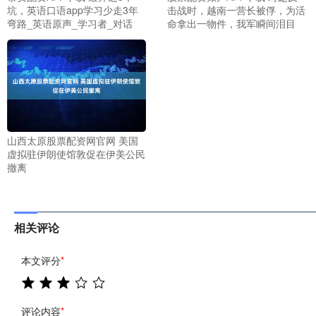
坑，英语口语app学习少走3年
击战时，越南一营长被俘，为活
弯路_英语原声_学习者_对话
命拿出一物件，我军瞬间泪目
山西太原股票配资网官网 美国
虚拟驻伊朗使馆敦促在伊美公民
撤离
相关评论
本文评分
*
评论内容
*