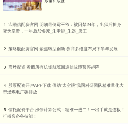
乐趣和成就
​宏融信配资官网 明朝最倒霉王爷：被囚禁24年，出狱后摇身
1
变为皇帝，一年后却惨死_朱聿键_朱器_唐王
​策略股配资官网 聚焦转型创新 券商多维度布局下半年发展
2
​震烨配资 希腊所有机场航班因通信故障暂停起降
3
​股票配资开户APP下载 借助“太空眼”我国科研团队精准量化大
4
型燃煤电厂碳排放
​信托配资平台 涨停计算公式：精准一进二！一出手就是连板！
5
打板客必备技能！