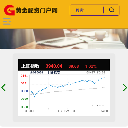
上证指数
3940.04
39.68
1.02%