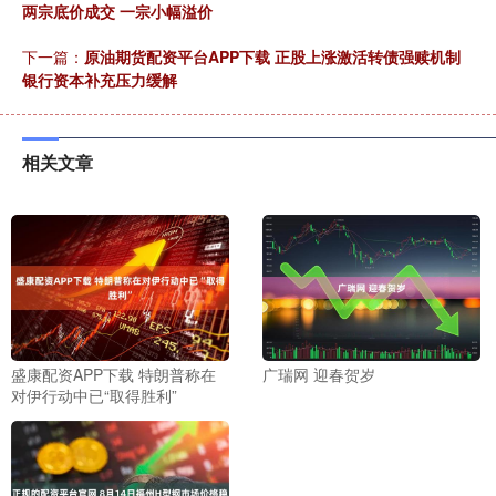
两宗底价成交 一宗小幅溢价
下一篇：
原油期货配资平台APP下载 正股上涨激活转债强赎机制
银行资本补充压力缓解
相关文章
盛康配资APP下载 特朗普称在
广瑞网 迎春贺岁
对伊行动中已“取得胜利”