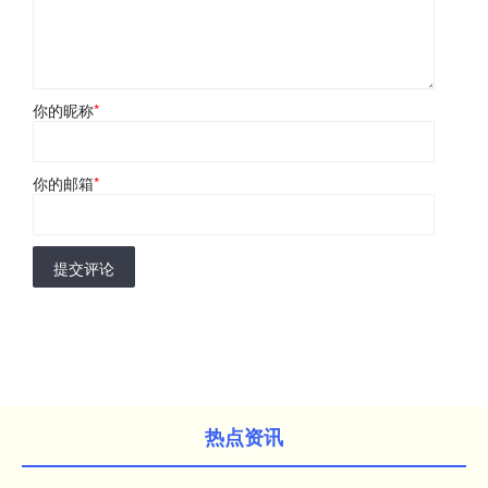
你的昵称
*
你的邮箱
*
提交评论
热点资讯