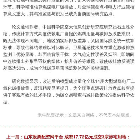
环节。科学精准核算燃煤电厂碳排放，对全球碳盘点和电力行业碳核
算意义重大，其精准监测与识别已成为当前国际研究热点。
论文通讯作者、中国科学院空天信息创新研究院研究员石玉胜介
绍，传统计算方式高度依赖电厂自报的燃料用量与碳排放系数乘积，
既无法体现不同电厂、地区的实际排放差异，又因国际缺乏统一核算
标准，导致估算结果难以对比验证。卫星遥感技术虽在重点源碳排放
监测上优势显著，却面临背景干扰、大气稳定性误差及烟羽（即烟囱
中连续排出外形呈羽状的烟体）抬升偏差等难题，致使碳排放反演误
差高达50%，成为全球碳卫星遥感监测体系的关键漏洞。
研究数据显示，改进后的模型成功量化全球14座大型燃煤电厂二
氧化碳排放量，反演精度显著提升，为全球重点源碳排放盘点核查提
供了客观有效的技术手段，为碳交易稽查与减排政策校准提供科学依
据。
米牛配资提示：文章来自网络，不代表本站观点。
上一篇：
山东股票配资网平台 成都17.72亿元成交3宗涉宅用地：