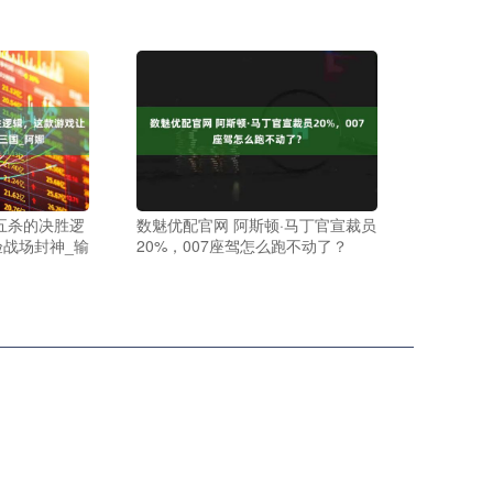
五杀的决胜逻
数魅优配官网 阿斯顿·马丁官宣裁员
战场封神_输
20%，007座驾怎么跑不动了？