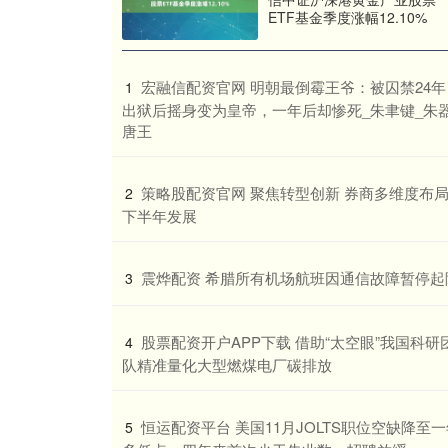
ETF基金季度涨幅12.10%
​宏融信配资官网 明朝最倒霉王爷：被囚禁24年
1
出狱后摇身变为皇帝，一年后却惨死_朱聿键_朱器
唐王
​策略股配资官网 聚焦转型创新 券商多维度布
2
下半年发展
​震烨配资 希腊所有机场航班因通信故障暂停起
3
​股票配资开户APP下载 借助“太空眼”我国科研
4
队精准量化大型燃煤电厂碳排放
​恒运配资平台 美国11月JOLTS职位空缺降至
5