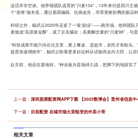
这话并非空谈。他带领团队选育的“川麦104”，13年来仍是四川
个“老将”做本底，通过基因编辑、抗病改良，培育更耐折腾的新品
科研之外，杨武云2025年还多了一项“副业”——跑市场。他和团
麦做成“高原黄金酥”，成了京东爆款；高黄酮含量的“川麦98”，
“科技成果不能只待在论文里，要上餐桌、进超市，农民才有盼头。
提质加速增效年”，杨武云盼着更多好品种从试验田走向大田，让农
赴京前，他还在基地转。“种业振兴是场持久战，把脚下的地踩实了
上一篇：
深圳股票配资网APP下载 【2025数博会】贵州省信
下一篇：
目前配资 在城市烟火里蜕变的外卖小哥
相关文章