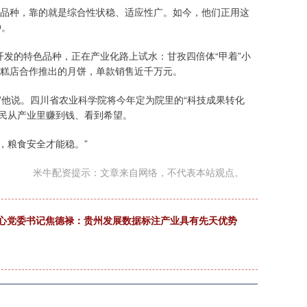
主栽品种，靠的就是综合性状稳、适应性广。如今，他们正用这
种。
队开发的特色品种，正在产业化路上试水：甘孜四倍体“甲着”小
与蛋糕店合作推出的月饼，单款销售近千万元。
”他说。四川省农业科学院将今年定为院里的“科技成果转化
民从产业里赚到钱、看到希望。
，粮食安全才能稳。”
米牛配资提示：文章来自网络，不代表本站观点。
息中心党委书记焦德禄：贵州发展数据标注产业具有先天优势