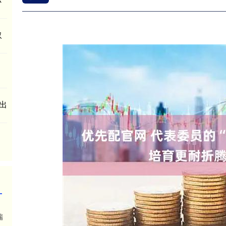
取
出
瑞