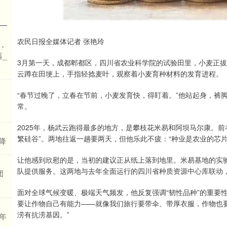
农民日报全媒体记者 张艳玲
，
_
3月第一天，成都郫都区，四川省农业科学院的试验田里，小麦正
云蹲在田埂上，手指轻捻麦叶，观察着小麦育种材料的发育进程。
“春节过晚了，立春在节前，小麦发育快，得盯着。”他站起身，裤
局
常。
2025年，杨武云跑得最多的地方，是攀枝花米易和阿坝马尔康。
繁硅谷”。两地往返一趟要两天，但他乐此不疲：“种业是农业的芯
降
让他感到欣慰的是，当初的建议正从纸上落到地里。米易基地的实
队提供服务。这两地与去年全面运行的四川省种质资源中心库联动
团
面对全球气候变暖、极端天气频发，他反复强调“韧性品种”的重要
要让作物自己有能力——就像我们旅行要带伞、带厚衣服，作物也要
涝有抗涝基因。”
一年