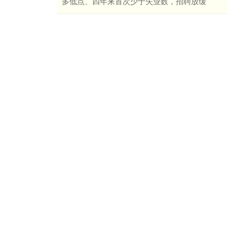
多低点、四年来首次少于失业数，招聘放缓