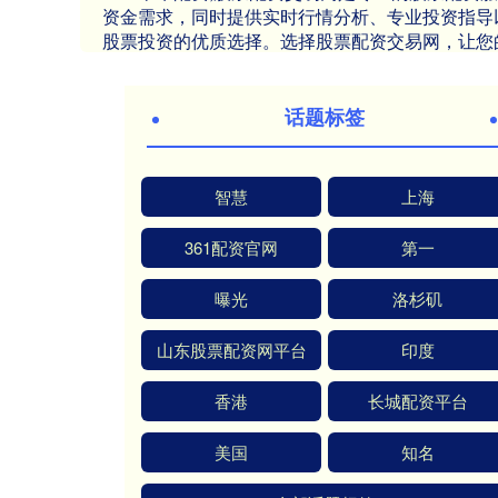
资金需求，同时提供实时行情分析、专业投资指导
股票投资的优质选择。选择股票配资交易网，让您
话题标签
智慧
上海
361配资官网
第一
曝光
洛杉矶
山东股票配资网平台
印度
香港
长城配资平台
美国
知名