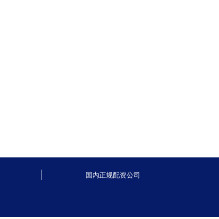
国内正规配资公司