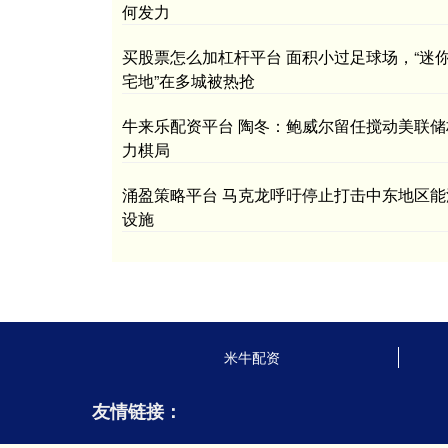
何发力
买股票怎么加杠杆平台 面积小过足球场，“迷
宅地”在多城被热抢
牛来乐配资平台 陶冬：鲍威尔留任搅动美联储
力棋局
涌盈策略平台 马克龙呼吁停止打击中东地区能
设施
米牛配资
友情链接：