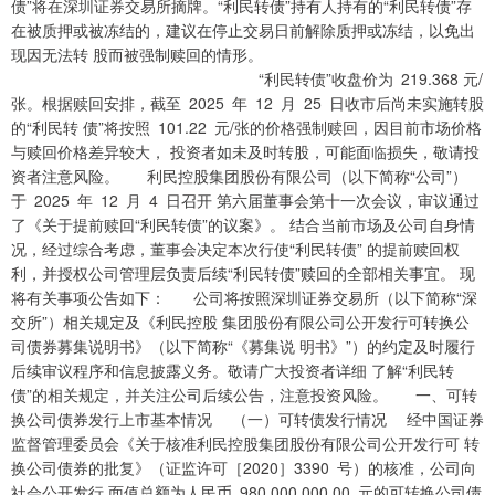
债”将在深圳证券交易所摘牌。“利民转债”持有人持有的“利民转债”存
在被质押或被冻结的，建议在停止交易日前解除质押或冻结，以免出
现因无法转 股而被强制赎回的情形。
“利民转债”收盘价为 219.368 元/
张。根据赎回安排，截至 2025 年 12 月 25 日收市后尚未实施转股
的“利民转 债”将按照 101.22 元/张的价格强制赎回，因目前市场价格
与赎回价格差异较大， 投资者如未及时转股，可能面临损失，敬请投
资者注意风险。 利民控股集团股份有限公司（以下简称“公司”）
于 2025 年 12 月 4 日召开 第六届董事会第十一次会议，审议通过
了《关于提前赎回“利民转债”的议案》。 结合当前市场及公司自身情
况，经过综合考虑，董事会决定本次行使“利民转债” 的提前赎回权
利，并授权公司管理层负责后续“利民转债”赎回的全部相关事宜。 现
将有关事项公告如下： 公司将按照深圳证券交易所（以下简称“深
交所”）相关规定及《利民控股 集团股份有限公司公开发行可转换公
司债券募集说明书》（以下简称“《募集说 明书》”）的约定及时履行
后续审议程序和信息披露义务。敬请广大投资者详细 了解“利民转
债”的相关规定，并关注公司后续公告，注意投资风险。 一、可转
换公司债券发行上市基本情况 （一）可转债发行情况 经中国证券
监督管理委员会《关于核准利民控股集团股份有限公司公开发行可 转
换公司债券的批复》（证监许可［2020］3390 号）的核准，公司向
社会公开发行 面值总额为人民币 980,000,000.00 元的可转换公司债