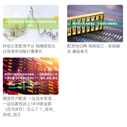
科创之星配资平台 钱曦获批出
配资知识网 海南昌江：农旅融
任珠海华润银行董事长
合 邂逅春天
期货开户配资 一边流水登顶 ，
一边玩家投诉上1818黄金眼
《恋与深空》怎么了？_宣传_
游戏_国王