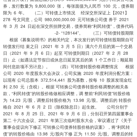
券，发行数量为 9,800,000 张， 每张面值为人民币 100 元，债券期
限为 6 年。 （二）可转债上市情况 经深交所深证上【2021】
278 号文同意，公司 980,000,000.00 元可转换公司债 券于 2021
年 3 月 24 日起在深交所挂牌交易，债券简称“利民转债”，债券代码
-2- “128144”。 （三）可转债转股期限
根据《募集说明书》的相关约定，本次发行的可转债转股期限自可
转债发行结 束之日（2021 年 3 月 5 日）满六个月后的第一个交易
日（2021 年 9 月 6 日）起至 可转债到期日（2027 年 2 月 28
日）止（如遇法定节假日或休息日延至其后的第 1 个工作日；顺延期
间付息款项不另计息）。 （四）可转债转股价格调整情况 根据
公司 2020 年度股东大会决议，公司实施 2020 年度利润分配方案：
以现有 公司总股本 372,514,441 股为基数，按每 10 股派发现金红
利 2.50 元（含税）。根据 可转换公司债券转股价格调整的相关条
款，“利民转债”的转股价格做相应调整，调 整前“利民转债”转股价格
为 14.23 元/股，调整后转股价格为 13.98 元/股。调整后的 转股价
格自 2021 年 6 月 2 日（除权除息日）起生效。 公司分别于
2021 年 8 月 25 日、2021 年 9 月 6 日，分别召开第四届董事会
第二 十六次会议、2021 年第三次临时股东大会，审议通过了《关于
董事会提议向下修正 可转换公司债券转股价格的议案》，将“利民转
债”的转股价格由 13.98 元/股向下修 正为 11.50 元/股。调整后的转