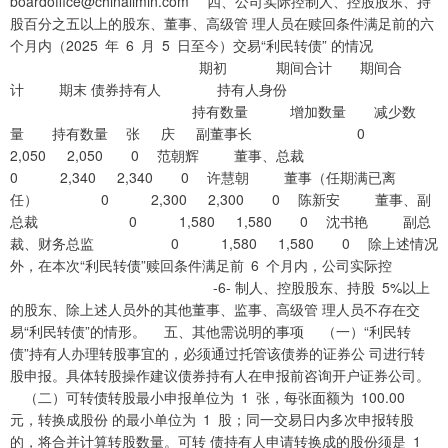
boardoffice@chinalimin.com 四、公司实际控制人、控股股东、持
股百分之五以上的股东、董事、高级管 理人员在赎回条件满足前的六
个月内（2025 年 6 月 5 日至今）交易“利民转债” 的情况
期初 期间合计 期间合
计 期末 债券持有人 持有人身份
持有数量 增加数量 减少数
量 持有数量 张 庆 副董事长 0
2,050 2,050 0 范朝辉 董事、总裁
0 2,340 2,340 0 许慧朝 董事（任期满已离
任） 0 2,300 2,300 0 陈新安 董事、副
总裁 0 1,580 1,580 0 沈书艳 副总
裁、财务总监 0 1,580 1,580 0 除上述情况
外，在本次“利民转债”赎回条件满足前 6 个月内，公司实际控
-6- 制人、控股股东、持股 5%以上
的股东、除上述人员外的其他董事、监事、高级管 理人员不存在交
易“利民转债”的情形。 五、其他需说明的事项 （一）“利民转
债”持有人办理转股事宜的，必须通过托管该债券的证券公 司进行转
股申报。具体转股操作建议债券持有人在申报前咨询开户证券公司。
（二）可转债转股最小申报单位为 1 张，每张面额为 100.00
元，转换成股份 的最小单位为 1 股；同一交易日内多次申报转股
的，将合并计算转股数量。可转 债持有人申请转换成的股份须是 1