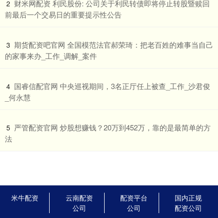
​财米网配资 利民股份: 公司关于利民转债即将停止转股暨赎回
2
前最后一个交易日的重要提示性公告
​期货配资吧官网 全国模范法官郝荣琦：把老百姓的难事当自己
3
的家事来办_工作_调解_案件
​国睿信配官网 中央巡视期间，3名正厅任上被查_工作_沙君俊
4
_何永慧
​严管配资官网 炒股想赚钱？20万到452万，靠的是最简单的方
5
法
米牛配资
云南配资
配资平台
国内正规
公司
公司
配资公司