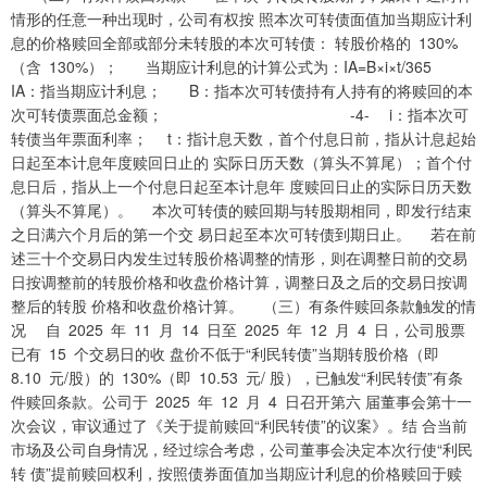
情形的任意一种出现时，公司有权按 照本次可转债面值加当期应计利
息的价格赎回全部或部分未转股的本次可转债： 转股价格的 130%
（含 130%）； 当期应计利息的计算公式为：IA=B×i×t/365
IA：指当期应计利息； B：指本次可转债持有人持有的将赎回的本
次可转债票面总金额； -4- i：指本次可
转债当年票面利率； t：指计息天数，首个付息日前，指从计息起始
日起至本计息年度赎回日止的 实际日历天数（算头不算尾）；首个付
息日后，指从上一个付息日起至本计息年 度赎回日止的实际日历天数
（算头不算尾）。 本次可转债的赎回期与转股期相同，即发行结束
之日满六个月后的第一个交 易日起至本次可转债到期日止。 若在前
述三十个交易日内发生过转股价格调整的情形，则在调整日前的交易
日按调整前的转股价格和收盘价格计算，调整日及之后的交易日按调
整后的转股 价格和收盘价格计算。 （三）有条件赎回条款触发的情
况 自 2025 年 11 月 14 日至 2025 年 12 月 4 日，公司股票
已有 15 个交易日的收 盘价不低于“利民转债”当期转股价格（即
8.10 元/股）的 130%（即 10.53 元/ 股），已触发“利民转债”有条
件赎回条款。公司于 2025 年 12 月 4 日召开第六 届董事会第十一
次会议，审议通过了《关于提前赎回“利民转债”的议案》。结 合当前
市场及公司自身情况，经过综合考虑，公司董事会决定本次行使“利民
转 债”提前赎回权利，按照债券面值加当期应计利息的价格赎回于赎