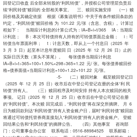
回登记日收盘 后全部未转股的“利民转债”，并授权公司管理层负责后
续“利民转债”赎回的 全部相关事宜。 三、赎回实施安排 （一）赎
回价格及其确定依据 根据《募集说明书》中关于有条件赎回条款的
约定，“利民转债”赎回价格 为 101.22 元/张（含息、含税）。计算过
程如下： 当期应计利息的计算公式为：IA=B×i×t/365 IA：当期应
计利息； B：本次可转债持有人持有的可转债票面总金额； i：可
转债当年票面利率； t：计息天数，即从上一个付息日（2025 年
3 月 3 日）起至本计息年度赎回 日（2025 年 12 月 26 日）止的
实际日历天数（算头不算尾）。 每张债券当期应计利息
IA=B×i×t÷365=100×1.50%×298÷365≈1.22 元/ 张。每张债券赎回价
格=债券面值+当期应计利息=100+1.22=101.22 元/张。
-5- （二）赎回对象 截至赎回登记日
（2025 年 12 月 25 日）收市后在中登公司登记在册的全体“利 民
转债”持有人。 （三）赎回程序及时间安排 持有人本次赎回的相关
事项。 记日（2025 年 12 月 25 日）收市后在中登公司登记在册
的“利民转债”。本次赎 回完成后，“利民转债”将在深交所摘牌。 月 6
日为赎回款到达“利民转债”持有人资金账户日，届时“利民转债”赎回款
将通过可转债托管券商直接划入“利民转债”持有人的资金账户。 登赎
回结果公告和“利民转债”的摘牌公告。 （四）其他事宜 咨询部
门：公司董事会办公室 联系电话：0516-88984525 联系邮箱：