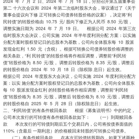
2024 年 7 月 2 日、2024 年 7 月 18 日，分别召开第五届董事会
第二 十六次会议和 2024 年第二次临时股东大会，审议通过了《关于
董事会提议向下修 正可转换公司债券转股价格的议案》，决定将“利
民转债”的转股价格由 10.75 元/ 股向下修正为人民币 8.50 元/股，
调整实施日期为 2024 年 7 月 19 日。 根据公司 2024 年第三次
临时股东大会决议，公司实施 2024 年半年度利润分配 方案：以实施
分配方案时股权登记日的总股本为基数，公司向全体股东每 10 股派
发现金红利 1.50 元（含税）。根据可转换公司债券转股价格调整的
相关条款，“利 民转债”的转股价格将作相应调整，调整前“利民转
债”转股价格为 8.50 元/股， 调整后转股价格为 8.35 元/股，调整后
的转股价格自 2024 年 10 月 18 日（除权除 息日）起生效。
根据公司 2024 年度股东大会决议，公司实施 2024 年度利润分配方
案：以实 施分配方案时股权登记日的总股本为基数，公司向全体股东
每 10 股派发现金红利 的转股价格将作相应调整，调整前“利民转
债”转股价格为 8.35 元/股，调整后 转股价格为 8.10 元/股，调整后
的转股价格自 2025 年 5 月 28 日（除权除息日） 起生效。
二、“利民转债”的有条件赎回条款 根据《募集说明书》中的约定，
公司本次发行的可转债有条件赎回条款如下： （一）到期赎回条
款 本次发行的可转债到期后五个交易日内，公司将按债券面值的
110%（含最后 一期利息）的价格赎回未转股的可转换公司债券。
（二）有条件赎回条款 在本次可转债转股期内，如果下述两种