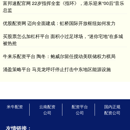
富邦速配官网 22岁指挥全套《指环》，港乐迎来“00后”音乐
总监
优股配资网 迈向全面建成：虹桥国际开放枢纽如何发力
买股票怎么加杠杆平台 面积小过足球场，“迷你宅地”在多城
被热抢
牛来乐配资平台 陶冬：鲍威尔留任搅动美联储权力棋局
涌盈策略平台 马克龙呼吁停止打击中东地区能源设施
米牛配资
云南配资
配资平台
国内正规
公司
公司
配资公司
友情链接：