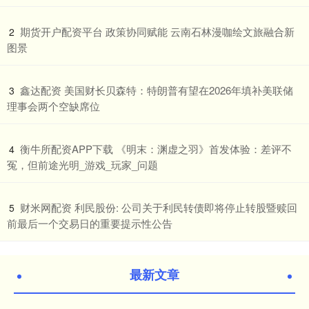
​期货开户配资平台 政策协同赋能 云南石林漫咖绘文旅融合新
2
图景
​鑫达配资 美国财长贝森特：特朗普有望在2026年填补美联储
3
理事会两个空缺席位
​衡牛所配资APP下载 《明末：渊虚之羽》首发体验：差评不
4
冤，但前途光明_游戏_玩家_问题
​财米网配资 利民股份: 公司关于利民转债即将停止转股暨赎回
5
前最后一个交易日的重要提示性公告
最新文章