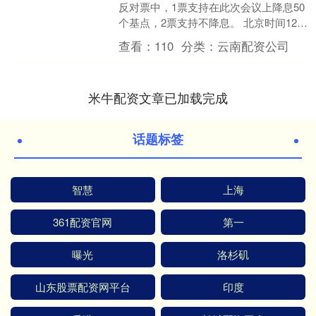
反对票中，1票支持在此次会议上降息50
个基点，2票支持不降息。 北京时间12月
11日凌晨，美联储宣布将联邦基金利率
查看：
110
分类：
云南配资公司
目标区间....
米牛配资文章已加载完成
话题标签
智慧
上海
361配资官网
第一
曝光
洛杉矶
山东股票配资网平台
印度