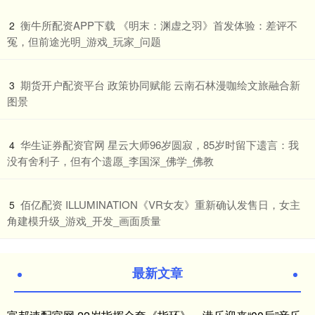
​衡牛所配资APP下载 《明末：渊虚之羽》首发体验：差评不
2
冤，但前途光明_游戏_玩家_问题
​期货开户配资平台 政策协同赋能 云南石林漫咖绘文旅融合新
3
图景
​华生证券配资官网 星云大师96岁圆寂，85岁时留下遗言：我
4
没有舍利子，但有个遗愿_李国深_佛学_佛教
​佰亿配资 ILLUMINATION《VR女友》重新确认发售日，女主
5
角建模升级_游戏_开发_画面质量
最新文章