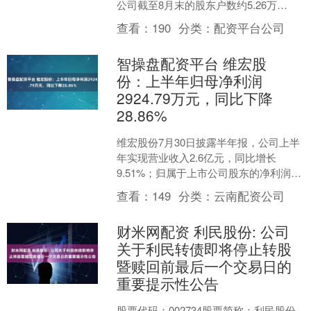
公司截至8月末的股东户数约5.26万
户。....
查看：
190
分类：
配资平台公司
智操盘配资平台 维宏股
份：上半年归母净利润
2924.79万元，同比下降
28.86%
维宏股份7月30日披露半年报，公司上半
年实现营业收入2.6亿元，同比增长
9.51%；归属于上市公司股东的净利润
2924.79万元，同比下降28.86%；基本每
查看：
149
分类：
云南配资公司
股....
财米网配资 利民股份: 公司
关于利民转债即将停止转股
暨赎回前最后一个交易日的
重要提示性公告
股票代码：002734股票简称：利民股份