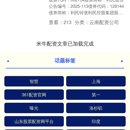
公告编号：2025-113债券代码：128144
债券简称：利民转债利民控股集团股份
有限公司关于“利民转债”即将停止转股
查看：
213
分类：
云南配资公司
暨....
米牛配资文章已加载完成
话题标签
智慧
上海
361配资官网
第一
曝光
洛杉矶
山东股票配资网平台
印度