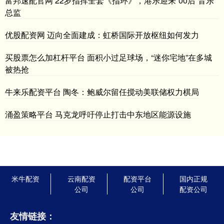
富邦速配官网 22岁指挥全套《指环》，港乐迎来“00后”音乐
总监
优股配资网 迈向全面建成：虹桥国际开放枢纽如何发力
买股票怎么加杠杆平台 面积小过足球场，“迷你宅地”在多城
被热抢
牛来乐配资平台 陶冬：鲍威尔留任搅动美联储权力棋局
涌盈策略平台 马克龙呼吁停止打击中东地区能源设施
米牛配资
云南配资
配资平台
国内正规
公司
公司
配资公司
友情链接：