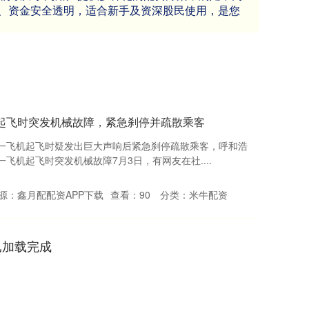
、资金安全透明，适合新手及资深股民使用，是您
起飞时突发机械故障，紧急刹停并疏散乘客
空一飞机起飞时疑发出巨大声响后紧急刹停疏散乘客，呼和浩
飞机起飞时突发机械故障7月3日，有网友在社....
源：鑫月配配资APP下载
查看：
90
分类：
米牛配资
已加载完成