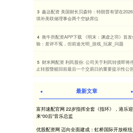
​鑫达配资 美国财长贝森特：特朗普有望在202
3
填补美联储理事会两个空缺席位
​衡牛所配资APP下载 《明末：渊虚之羽》首发
4
验：差评不冤，但前途光明_游戏_玩家_问题
​财米网配资 利民股份: 公司关于利民转债即将
5
止转股暨赎回前最后一个交易日的重要提示性公
最新文章
富邦速配官网 22岁指挥全套《指环》，港乐迎
来“00后”音乐总监
优股配资网 迈向全面建成：虹桥国际开放枢纽