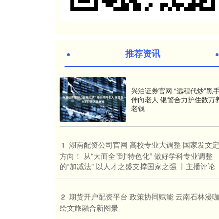
推荐资讯
兴泊证券官网 “远程代炒”黑
伸向老人 银警合力护住数万
老钱
​湖南配资公司官网 高校专业大调整 国家发文
1
方向​！ 从“大而全”到“特色化” 做好学科专业调整
的“加减法” 以人才之盛支撑国家之强 丨主播评论
​期货开户配资平台 政策协同赋能 云南石林漫
2
绘文旅融合新图景