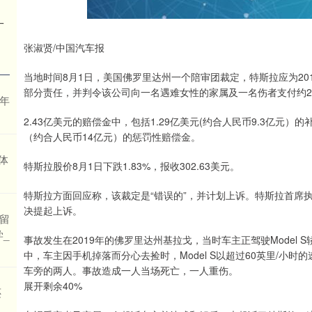
一
！
张淑贤/中国汽车报
当地时间8月1日，美国佛罗里达州一个陪审团裁定，特斯拉应为201
部分责任，并判令该公司向一名遇难女性的家属及一名伤者支付约2.
6年
2.43亿美元的赔偿金中，包括1.29亿美元(约合人民币9.3亿元
（约合人民币14亿元）的惩罚性赔偿金。
体
特斯拉股价8月1日下跌1.83%，报收302.63美元。
特斯拉方面回应称，该裁定是“错误的”，并计划上诉。特斯拉首席
决提起上诉。
时留
_
事故发生在2019年的佛罗里达州基拉戈，当时车主正驾驶Model
中，车主因手机掉落而分心去捡时，Model S以超过60英里/小
车旁的两人。事故造成一人当场死亡，一人重伤。
展开剩余40%
还