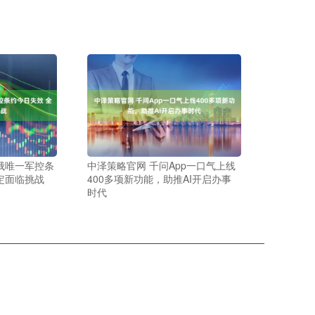
俄唯一军控条
中泽策略官网 千问App一口气上线
定面临挑战
400多项新功能，助推AI开启办事
时代