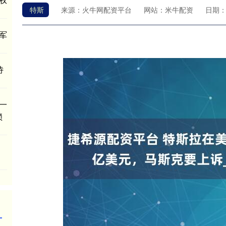
特斯
来源：火牛网配资平台
网站：米牛配资
日期：20
军
诗
一
锁