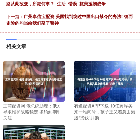
路从此改变，所犯何事？_生活_错误_抗美援朝战争
下一篇：
广州卓信宝配资 美国找到绕过中国出口禁令的办法! 铤而
走险的勾当给我们敲了警钟
相关文章
工商配资网 俄总统助理：俄方
有道配资APP下载 10亿跨界买
寻求维护战略稳定 条约到期引
来一堆问号，孩子王又着急去港
关注
股“找钱”并购