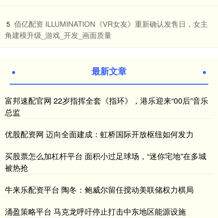
​佰亿配资 ILLUMINATION《VR女友》重新确认发售日，女主
5
角建模升级_游戏_开发_画面质量
最新文章
富邦速配官网 22岁指挥全套《指环》，港乐迎来“00后”音乐
总监
优股配资网 迈向全面建成：虹桥国际开放枢纽如何发力
买股票怎么加杠杆平台 面积小过足球场，“迷你宅地”在多城
被热抢
牛来乐配资平台 陶冬：鲍威尔留任搅动美联储权力棋局
涌盈策略平台 马克龙呼吁停止打击中东地区能源设施