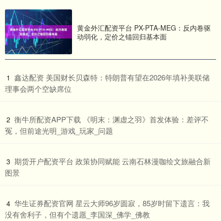
黄金外汇配资平台 PX-PTA-MEG：反内卷驱
动弱化，定价之锚回归基本面
​鑫达配资 美国财长贝森特：特朗普有望在2026年填补美联储
1
理事会两个空缺席位
​衡牛所配资APP下载 《明末：渊虚之羽》首发体验：差评不
2
冤，但前途光明_游戏_玩家_问题
​期货开户配资平台 政策协同赋能 云南石林漫咖绘文旅融合新
3
图景
​华生证券配资官网 星云大师96岁圆寂，85岁时留下遗言：我
4
没有舍利子，但有个遗愿_李国深_佛学_佛教