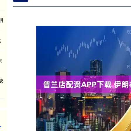
明
挑
东
成