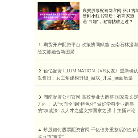
襄樊股票配资网官网 丽江古
硬刚小红书背后：有商家遭
遇“白嫖”，避雷帖谁之过？
​期货开户配资平台 政策协同赋能 云南石林漫
1
绘文旅融合新图景
​佰亿配资 ILLUMINATION《VR女友》重新确
2
发售日，女主角建模升级_游戏_开发_画面质量
​湖南配资公司官网 高校专业大调整 国家发文
3
方向​！ 从“大而全”到“特色化” 做好学科专业调整
的“加减法” 以人才之盛支撑国家之强 丨主播评论
​炒股如何股票配资官网 千亿债务重整后的金科
4
临五道“难关”