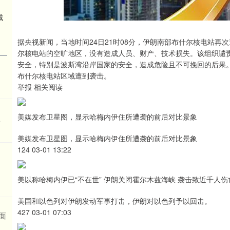
城
据央视新闻，当地时间24日21时08分，伊朗南部布什尔核电站
尔核电站的空旷地区，没有造成人员、财产、技术损失。该组织谴
安全，特别是波斯湾沿岸国家的安全，造成危险且不可挽回的后果。
咖
布什尔核电站区域遭到袭击。
举报 相关阅读
美媒发布卫星图，显示哈梅内伊住所遭袭的前后对比景象
认
美媒发布卫星图，显示哈梅内伊住所遭袭的前后对比景象
124 03-01 13:22
定
美以称哈梅内伊已“不在世” 伊朗关闭霍尔木兹海峡 袭击致近千人伤
美国和以色列对伊朗发动军事打击，伊朗对以色列予以回击。
427 03-01 07:03
面