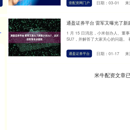
日期：03-01
来
壹配资网门户
通盈证券平台 雷军又曝光了新
1 月 15 日消息，小米创办人、董事
SU7，并解答了大家关心的问题。 看
日期：01-17
来
通盈证券平台
米牛配资文章