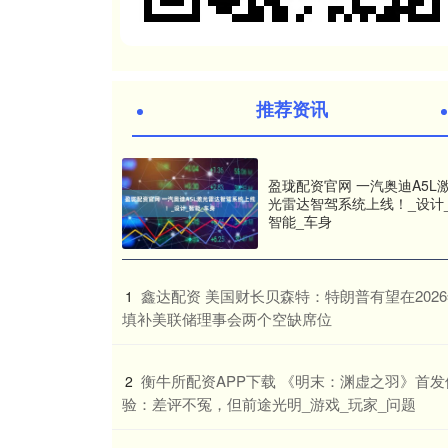
推荐资讯
盈珑配资官网 一汽奥迪A5L
光雷达智驾系统上线！_设计
智能_车身
​鑫达配资 美国财长贝森特：特朗普有望在202
1
填补美联储理事会两个空缺席位
​衡牛所配资APP下载 《明末：渊虚之羽》首发
2
验：差评不冤，但前途光明_游戏_玩家_问题