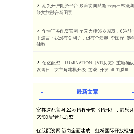
​期货开户配资平台 政策协同赋能 云南石林漫
3
绘文旅融合新图景
​华生证券配资官网 星云大师96岁圆寂，85岁
4
下遗言：我没有舍利子，但有个遗愿_李国深_佛学
佛教
​佰亿配资 ILLUMINATION《VR女友》重新确
5
发售日，女主角建模升级_游戏_开发_画面质量
最新文章
富邦速配官网 22岁指挥全套《指环》，港乐迎
来“00后”音乐总监
优股配资网 迈向全面建成：虹桥国际开放枢纽