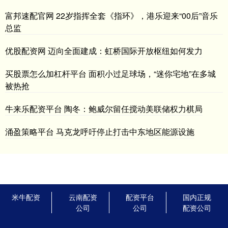
富邦速配官网 22岁指挥全套《指环》，港乐迎来“00后”音乐
总监
优股配资网 迈向全面建成：虹桥国际开放枢纽如何发力
买股票怎么加杠杆平台 面积小过足球场，“迷你宅地”在多城
被热抢
牛来乐配资平台 陶冬：鲍威尔留任搅动美联储权力棋局
涌盈策略平台 马克龙呼吁停止打击中东地区能源设施
米牛配资
云南配资
配资平台
国内正规
公司
公司
配资公司