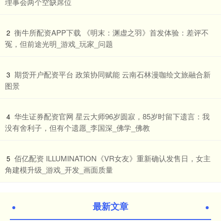
理事会两个空缺席位
​衡牛所配资APP下载 《明末：渊虚之羽》首发体验：差评不
2
冤，但前途光明_游戏_玩家_问题
​期货开户配资平台 政策协同赋能 云南石林漫咖绘文旅融合新
3
图景
​华生证券配资官网 星云大师96岁圆寂，85岁时留下遗言：我
4
没有舍利子，但有个遗愿_李国深_佛学_佛教
​佰亿配资 ILLUMINATION《VR女友》重新确认发售日，女主
5
角建模升级_游戏_开发_画面质量
最新文章