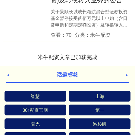
关于景顺长城成长领航混合型证券投资
基金暂停接受贰佰万元以上申购（含日
常申购和定期定额投资）及转换转入业
务的公告公告送出日期：2025年6月23日
查看：
70
分类：
米牛配资
基金名称景顺长城....
米牛配资文章已加载完成
话题标签
智慧
上海
361配资官网
第一
曝光
洛杉矶