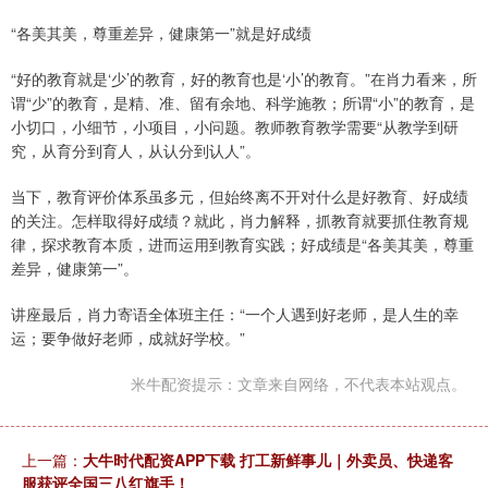
“各美其美，尊重差异，健康第一”就是好成绩
“好的教育就是‘少’的教育，好的教育也是‘小’的教育。”在肖力看来，所
谓“少”的教育，是精、准、留有余地、科学施教；所谓“小”的教育，是
小切口，小细节，小项目，小问题。教师教育教学需要“从教学到研
究，从育分到育人，从认分到认人”。
当下，教育评价体系虽多元，但始终离不开对什么是好教育、好成绩
的关注。怎样取得好成绩？就此，肖力解释，抓教育就要抓住教育规
律，探求教育本质，进而运用到教育实践；好成绩是“各美其美，尊重
差异，健康第一”。
讲座最后，肖力寄语全体班主任：“一个人遇到好老师，是人生的幸
运；要争做好老师，成就好学校。”
米牛配资提示：文章来自网络，不代表本站观点。
上一篇：
大牛时代配资APP下载 打工新鲜事儿｜外卖员、快递客
服获评全国三八红旗手！