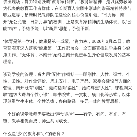
讲座现场，肖力特别强调“教育家精神”。“教育家精神，是以优秀教师
为代表的教育工作者群体，在长期育人实践中形成的崇高精神特质与
职业境界，是新时代教师队伍建设的核心价值引领。”肖力称，南
开“允公允能、日新月异”的校训，正是教育家精神的生动体现。以“公
能”精神，予德予能；以“新异”思想，予创予新。
“体育是第一学科，健康是第一成绩。”肖力称，2026年2月25日，教
育部召开深入落实“健康第一”工作部署会，全面部署推进学生身心健
康工作。“无体育，不南开”始终是南开促进学生身心健康发展的基本
理念。
谈到学校的管理，肖力用“五性”作概括——即刚性、人性、弹性、个
性、柔性。对作业评价、周末安排、电子产品、家委会建设等方面的
管理，南开既有“刚性”，最终指向“柔性”，始终尊重“人性”。课程则采
取“超级大课与个性小课”，即书院式、一贯制、项目化等形式，以体
现尊重学生主体、个性选拔，多向路径，多元一体的教育思想。
一个好的课堂教师需要教出“声动课堂”——有学、有问、有光、有
谦。教学相促而成，师生共同成长。
什么是“少”的教育和“小”的教育？