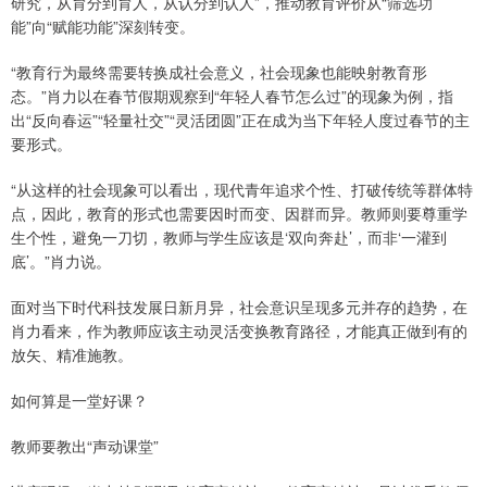
研究，从育分到育人，从认分到认人”，推动教育评价从“筛选功
能”向“赋能功能”深刻转变。
“教育行为最终需要转换成社会意义，社会现象也能映射教育形
态。”肖力以在春节假期观察到“年轻人春节怎么过”的现象为例，指
出“反向春运”“轻量社交”“灵活团圆”正在成为当下年轻人度过春节的主
要形式。
“从这样的社会现象可以看出，现代青年追求个性、打破传统等群体特
点，因此，教育的形式也需要因时而变、因群而异。教师则要尊重学
生个性，避免一刀切，教师与学生应该是‘双向奔赴’，而非‘一灌到
底’。”肖力说。
面对当下时代科技发展日新月异，社会意识呈现多元并存的趋势，在
肖力看来，作为教师应该主动灵活变换教育路径，才能真正做到有的
放矢、精准施教。
如何算是一堂好课？
教师要教出“声动课堂”