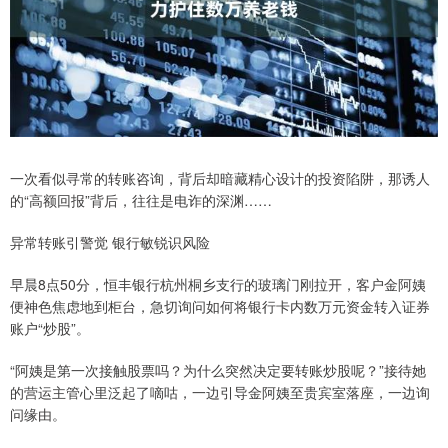
一次看似寻常的转账咨询，背后却暗藏精心设计的投资陷阱，那诱人
的“高额回报”背后，往往是电诈的深渊……
异常转账引警觉 银行敏锐识风险
早晨8点50分，恒丰银行杭州桐乡支行的玻璃门刚拉开，客户金阿姨
便神色焦虑地到柜台，急切询问如何将银行卡内数万元资金转入证券
账户“炒股”。
“阿姨是第一次接触股票吗？为什么突然决定要转账炒股呢？”接待她
的营运主管心里泛起了嘀咕，一边引导金阿姨至贵宾室落座，一边询
问缘由。