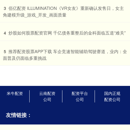
​佰亿配资 ILLUMINATION《VR女友》重新确认发售日，女主
3
角建模升级_游戏_开发_画面质量
​炒股如何股票配资官网 千亿债务重整后的金科面临五道“难关”
4
​推荐配资股票APP下载 车企竞速智能辅助驾驶赛道，业内：全
5
面普及仍面临多重挑战
米牛配资
云南配资
配资平台
国内正规
公司
公司
配资公司
友情链接：