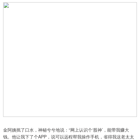
金阿姨抿了口水，神秘兮兮地说：“网上认识个‘股神’，能带我赚大
钱。他让我下了个APP，说可以远程帮我操作手机，省得我这老太太