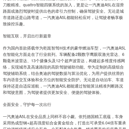
刀般精准。quattro智能四驱系统的加入，更是让一汽奥迪A5L在湿滑
路面或激烈驾驶时提供出色的牵引力控制，确保驾驶安全。无论是城
市道路还是山路弯道，一汽奥迪A5L都能轻松应对，让驾驶者畅享极
致操控乐趣。
智能互联，开启出行新篇章
作为国内首款搭载华为乾崑智驾®技术的豪华燃油车型，一汽奥迪A5L
在智能化方面走在了行业前列。车辆配备2颗数字鹰眼双激光雷达、6
颗毫米波雷达、13个摄像头及12个超声波雷达，构建起多维度传感网
络，实现城市及高速路段的高阶驾驶辅助功能。华为定制的高级组合
驾驶辅助系统，结合奥迪的驾驶数据与算法优化，为用户提供丝滑的
车内语音交互体验和全方位的智能安全防护。无论是自动泊车、车道
保持还是自适应巡航，一汽奥迪A5L都能通过智能算法精准判断路况
和驾驶意图，为驾驶者提供更加安全、便捷的驾驶体验。
全面安全，守护每一次出行
一汽奥迪A5L在安全品质上同样不容小觑。依托德国精工底蕴，车身
采用热成型钢+超高强度铝合金黄金组合，打造出可承受6.04倍车重承