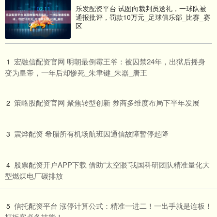
乐发配资平台 试图向裁判员送礼，一球队被
通报批评，罚款10万元_足球俱乐部_比赛_赛
区
​宏融信配资官网 明朝最倒霉王爷：被囚禁24年，出狱后摇身
1
变为皇帝，一年后却惨死_朱聿键_朱器_唐王
​策略股配资官网 聚焦转型创新 券商多维度布局下半年发展
2
​震烨配资 希腊所有机场航班因通信故障暂停起降
3
​股票配资开户APP下载 借助“太空眼”我国科研团队精准量化大
4
型燃煤电厂碳排放
​信托配资平台 涨停计算公式：精准一进二！一出手就是连板！
5
打板客必备技能！