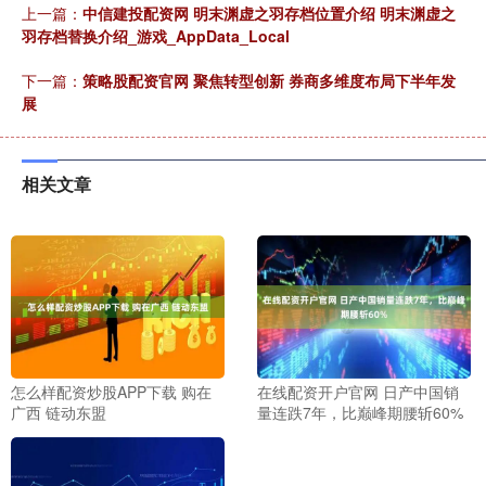
上一篇：
中信建投配资网 明末渊虚之羽存档位置介绍 明末渊虚之
羽存档替换介绍_游戏_AppData_Local
下一篇：
策略股配资官网 聚焦转型创新 券商多维度布局下半年发
展
相关文章
怎么样配资炒股APP下载 购在
在线配资开户官网 日产中国销
广西 链动东盟
量连跌7年，比巅峰期腰斩60%