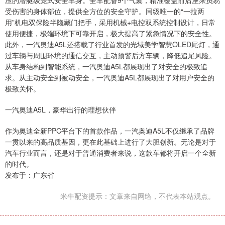
压的潜艇级笼式安全车身。全车配备9个气囊，精准覆盖前后座乘员易
受伤害的身体部位，提供全方位的安全守护。同级唯一的“一拉两
用”机电双保险半隐藏门把手，采用机械+电控双系统控制设计，日常
使用便捷，极端环境下可靠开启，极大提高了紧急情况下的安全性。
此外，一汽奥迪A5L还搭载了行业首发的光域美学智慧OLED尾灯，通
过车辆与周围环境的通信交互，主动预警后方车辆，降低追尾风险。
从车身结构到智能系统，一汽奥迪A5L都展现出了对安全的极致追
求。从主动安全到被动安全，一汽奥迪A5L都展现出了对用户安全的
极致关怀。
一汽奥迪A5L，豪华出行的理想伙伴
作为奥迪全新PPC平台下的首款作品，一汽奥迪A5L不仅继承了品牌
一贯以来的高品质基因，更在此基础上进行了大胆创新。无论是对于
汽车行业而言，还是对于普通消费者来说，这款车都将开启一个全新
的时代。
发布于：广东省
米牛配资提示：文章来自网络，不代表本站观点。