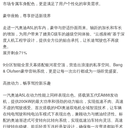
市场专属车身配色，更是满足了用户个性化的审美需求。
豪华座舱，尊享舒适新境界
走进一汽奥迪A5L的车内，豪华与舒适扑面而来。轴距的加长和车长
的增加，为用户带来了媲美C级车的越级空间体验。“云感座椅”基于深
度人机工程学设计，提供全方位的贴合承托，让长途驾驶也不再疲
惫。
展开剩余71%
9分区智能全景天幕搭配银河星空顶，营造出浪漫的私享空间。Bang
& Olufsen豪华音响系统，更是让每一次出行都成为一场听觉盛宴。
高效动力，畅享驾控新乐趣
一汽奥迪A5L在动力性能上同样表现出色。搭载第五代EA888发动
机，提供200kW的最大功率和强劲的动力输出，实现低速不肉、高速
不虚的驾驶感受。首次搭载的HDI奥迪双电机全域智混技术，让车辆
在纯电驾驶和纯电泊车模式下表现出色，兼顾动力与燃油经济性。标
配的奥迪渐进式可变转向比转向系统，实现低速泊车转向灵活、高速
行驶转向稳健。前后轻质五连杆悬架设计，确保每一次弯道都如手术