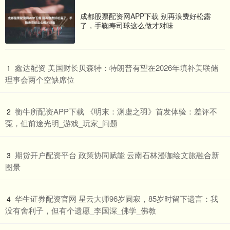
成都股票配资网APP下载 别再浪费好松露
了，手鞠寿司球这么做才对味
​鑫达配资 美国财长贝森特：特朗普有望在2026年填补美联储
1
理事会两个空缺席位
​衡牛所配资APP下载 《明末：渊虚之羽》首发体验：差评不
2
冤，但前途光明_游戏_玩家_问题
​期货开户配资平台 政策协同赋能 云南石林漫咖绘文旅融合新
3
图景
​华生证券配资官网 星云大师96岁圆寂，85岁时留下遗言：我
4
没有舍利子，但有个遗愿_李国深_佛学_佛教