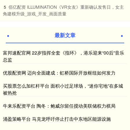
​佰亿配资 ILLUMINATION《VR女友》重新确认发售日，女主
5
角建模升级_游戏_开发_画面质量
最新文章
富邦速配官网 22岁指挥全套《指环》，港乐迎来“00后”音乐
总监
优股配资网 迈向全面建成：虹桥国际开放枢纽如何发力
买股票怎么加杠杆平台 面积小过足球场，“迷你宅地”在多城
被热抢
牛来乐配资平台 陶冬：鲍威尔留任搅动美联储权力棋局
涌盈策略平台 马克龙呼吁停止打击中东地区能源设施