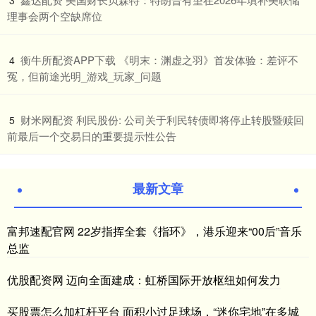
3
理事会两个空缺席位
​衡牛所配资APP下载 《明末：渊虚之羽》首发体验：差评不
4
冤，但前途光明_游戏_玩家_问题
​财米网配资 利民股份: 公司关于利民转债即将停止转股暨赎回
5
前最后一个交易日的重要提示性公告
最新文章
富邦速配官网 22岁指挥全套《指环》，港乐迎来“00后”音乐
总监
优股配资网 迈向全面建成：虹桥国际开放枢纽如何发力
买股票怎么加杠杆平台 面积小过足球场，“迷你宅地”在多城